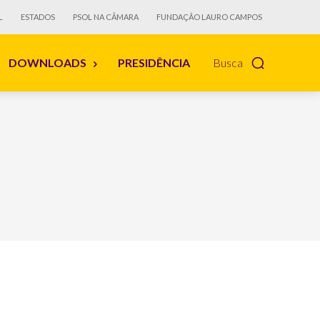
L
ESTADOS
PSOL NA CÂMARA
FUNDAÇÃO LAURO CAMPOS
DOWNLOADS
PRESIDÊNCIA
Busca