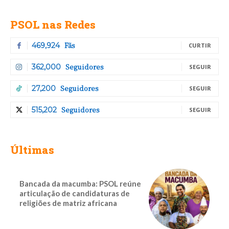
PSOL nas Redes
Fãs
469,924
CURTIR
Seguidores
362,000
SEGUIR
Seguidores
27,200
SEGUIR
Seguidores
515,202
SEGUIR
Últimas
Bancada da macumba: PSOL reúne
articulação de candidaturas de
religiões de matriz africana