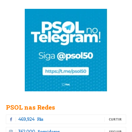
PSOL nas Redes
Fãs
469,924
CURTIR
Seguidores
362,000
SEGUIR