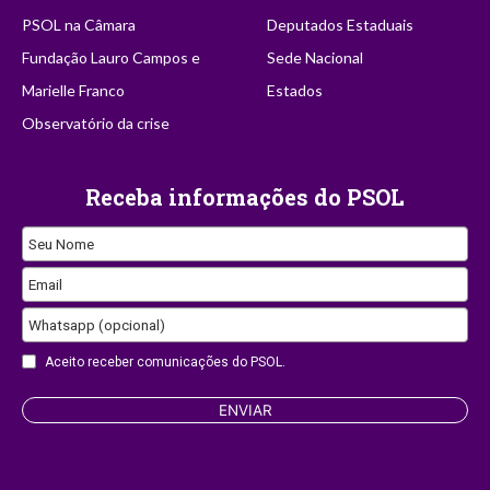
PSOL na Câmara
Deputados Estaduais
Fundação Lauro Campos e
Sede Nacional
Marielle Franco
Estados
Observatório da crise
Receba informações do PSOL
Contact
Seu Nome
Email
Email
Whatsapp (opcional)
Aceito receber comunicações do PSOL.
ENVIAR