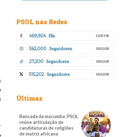
PSOL nas Redes
Fãs
469,924
CURTIR
Seguidores
362,000
SEGUIR
Seguidores
27,200
SEGUIR
Seguidores
515,202
SEGUIR
a
o
Últimas
s
Bancada da macumba: PSOL
reúne articulação de
r
candidaturas de religiões
de matriz africana
e