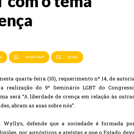
T com o tema
rença
X
WHATSAPP
EMAIL
sta quarta-feira (10), requerimento nº 14, de autori
ra realização do 9º Seminário LGBT do Congress
ema será “A liberdade de crença em relação às outra
des, abram as asas sobre nós”.
n Wyllys, defende que a sociedade é formada po
ligiões, por agnósticos e ateístas e que o Estado dev