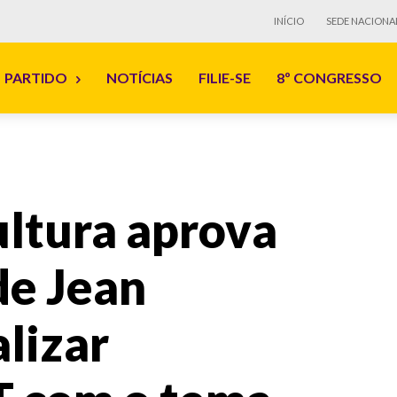
INÍCIO
SEDE NACIONA
PARTIDO
NOTÍCIAS
FILIE-SE
8º CONGRESSO
ltura aprova
de Jean
lizar