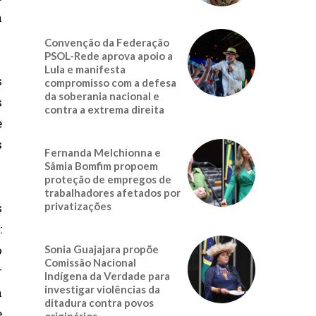
a
Convenção da Federação
PSOL-Rede aprova apoio a
Lula e manifesta
s
compromisso com a defesa
da soberania nacional e
s
contra a extrema direita
e
s
Fernanda Melchionna e
Sâmia Bomfim propoem
proteção de empregos de
trabalhadores afetados por
privatizações
s
:
o
Sonia Guajajara propõe
Comissão Nacional
r
Indígena da Verdade para
investigar violências da
à
ditadura contra povos
e
originários