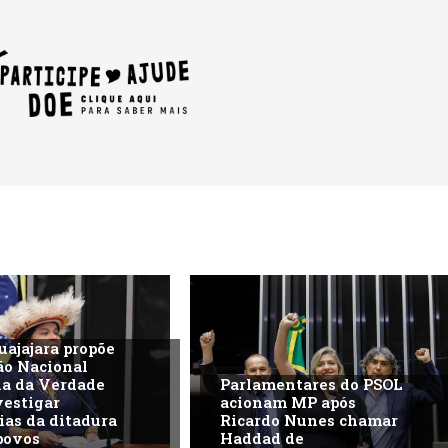
uajajara propõe
ão Nacional
na da Verdade
Parlamentares do PSOL
vestigar
acionam MP após
ias da ditadura
Ricardo Nunes chamar
povos
Haddad de