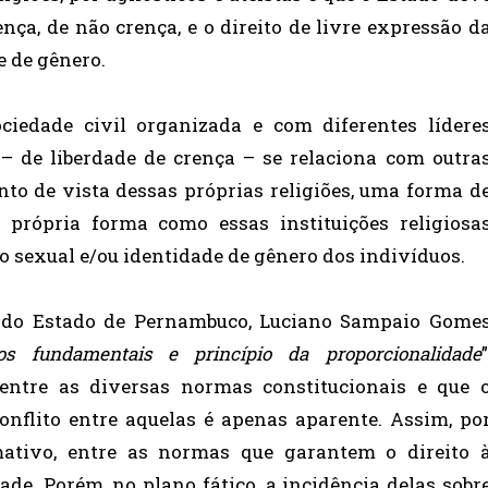
nça, de não crença, e o direito de livre expressão d
e de gênero.
ciedade civil organizada e com diferentes lídere
 – de liberdade de crença – se relaciona com outra
nto de vista dessas próprias religiões, uma forma d
 própria forma como essas instituições religiosa
 sexual e/ou identidade de gênero dos indivíduos.
a do Estado de Pernambuco, Luciano Sampaio Gome
tos fundamentais e princípio da proporcionalidade
”
entre as diversas normas constitucionais e que 
onflito entre aquelas é apenas aparente. Assim, po
mativo, entre as normas que garantem o direito 
ade. Porém, no plano fático, a incidência delas sobr