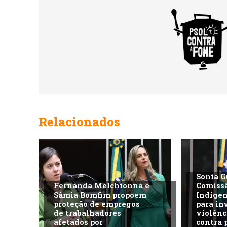
Relacionados
Sonia G
Fernanda Melchionna e
Comiss
Sâmia Bomfim propoem
Indíge
proteção de empregos
para in
de trabalhadores
violênc
afetados por
contra 