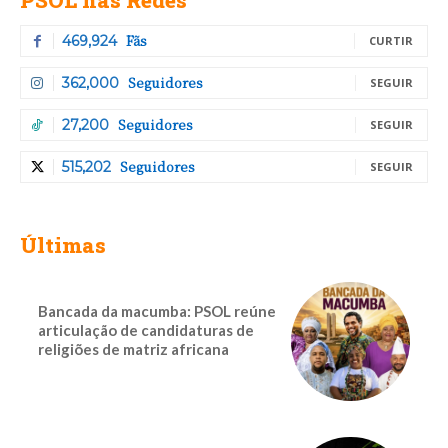
PSOL nas Redes
Fãs
469,924
CURTIR
Seguidores
362,000
SEGUIR
Seguidores
27,200
SEGUIR
Seguidores
515,202
SEGUIR
Últimas
Bancada da macumba: PSOL reúne
articulação de candidaturas de
religiões de matriz africana