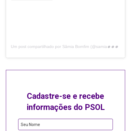
U
m post compartilhado por Sâmia Bomfim (@samiabomfim)
Cadastre-se e recebe
informações do PSOL
Phone
Seu Nome
Number