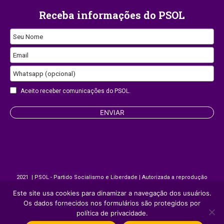
Receba informações do PSOL
Company
Seu Nome
Name
Email
Whatsapp (opcional)
Aceito receber comunicações do PSOL.
ENVIAR
2021 | PSOL - Partido Socialismo e Liberdade | Autorizada a reprodução
desde que citada a fonte.
Este site usa cookies para dinamizar a navegação dos usuários.
Os dados fornecidos nos formulários são protegidos por
política de privacidade.
Site desenvolvido por
Appmobi