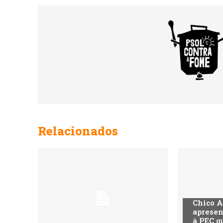
Relacionados
Chico A
apresen
à PEC q