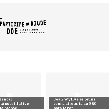
lencar
Jean Wyllys se reúne
ta substitutivo
com a diretoria da EBC
ue propõe
para levar