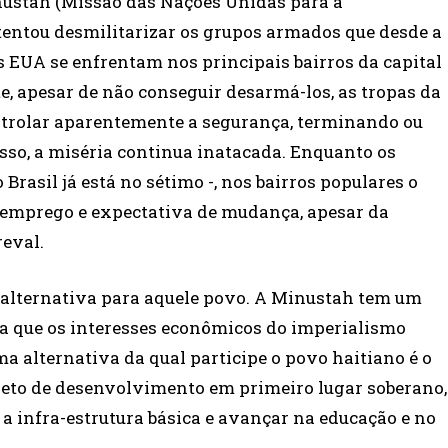
inustah (Missão das Nações Unidas para a
) tentou desmilitarizar os grupos armados que desde a
s EUA se enfrentam nos principais bairros da capital
, apesar de não conseguir desarmá-los, as tropas da
ntrolar aparentemente a segurança, terminando ou
sso, a miséria continua inatacada. Enquanto os
Brasil já está no sétimo -, nos bairros populares o
 emprego e expectativa de mudança, apesar da
reval.
 a alternativa para aquele povo. A Minustah tem um
ra que os interesses econômicos do imperialismo
ma alternativa da qual participe o povo haitiano é o
ojeto de desenvolvimento em primeiro lugar soberano,
r a infra-estrutura básica e avançar na educação e no