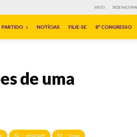
INÍCIO
SEDE NACIONA
PARTIDO
NOTÍCIAS
FILIE-SE
8º CONGRESSO
ões de uma
X
WHATSAPP
EMAIL