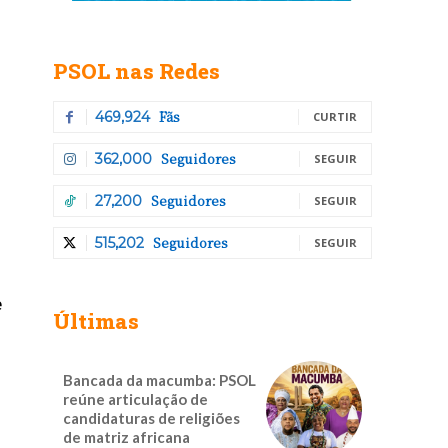
PSOL nas Redes
Fãs
469,924
CURTIR
Seguidores
362,000
SEGUIR
Seguidores
27,200
SEGUIR
Seguidores
515,202
SEGUIR
e
Últimas
Bancada da macumba: PSOL
reúne articulação de
candidaturas de religiões
de matriz africana