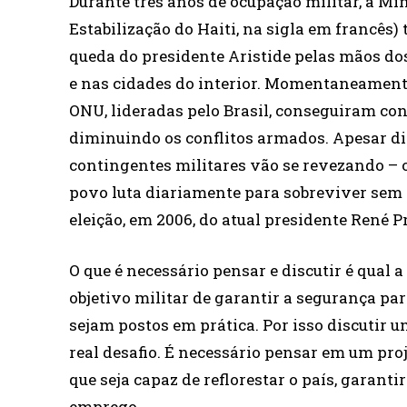
Durante três anos de ocupação militar, a M
Estabilização do Haiti, na sigla em francês
queda do presidente Aristide pelas mãos do
e nas cidades do interior. Momentaneamente
ONU, lideradas pelo Brasil, conseguiram co
diminuindo os conflitos armados. Apesar di
contingentes militares vão se revezando – o 
povo luta diariamente para sobreviver sem
eleição, em 2006, do atual presidente René P
O que é necessário pensar e discutir é qual
objetivo militar de garantir a segurança pa
sejam postos em prática. Por isso discutir u
real desafio. É necessário pensar em um pr
que seja capaz de reflorestar o país, garanti
emprego.