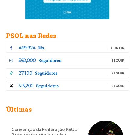
PSOL nas Redes
Fãs
469,924
CURTIR
Seguidores
362,000
SEGUIR
Seguidores
27,100
SEGUIR
Seguidores
515,202
SEGUIR
Últimas
Convenção da Federação PSOL-
Rede aprova apoio a Lula e