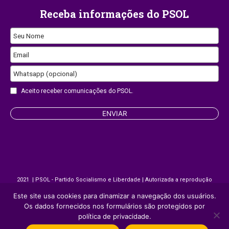
Receba informações do PSOL
Seu Nome
Email
Whatsapp (opcional)
Aceito receber comunicações do PSOL.
ENVIAR
Email
Address
2021 | PSOL - Partido Socialismo e Liberdade | Autorizada a reprodução
desde que citada a fonte.
Este site usa cookies para dinamizar a navegação dos usuários.
Os dados fornecidos nos formulários são protegidos por
Site desenvolvido por
Appmobi
política de privacidade.