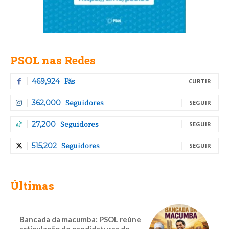
PSOL nas Redes
Fãs
469,924
CURTIR
Seguidores
362,000
SEGUIR
Seguidores
27,200
SEGUIR
Seguidores
515,202
SEGUIR
Últimas
Bancada da macumba: PSOL reúne
articulação de candidaturas de