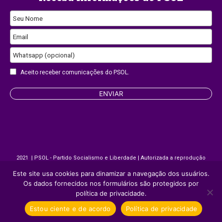
Seu Nome
Email
Whatsapp (opcional)
Email
Aceito receber comunicações do PSOL.
ENVIAR
2021 | PSOL - Partido Socialismo e Liberdade | Autorizada a reprodução
desde que citada a fonte.
Este site usa cookies para dinamizar a navegação dos usuários.
Os dados fornecidos nos formulários são protegidos por
política de privacidade.
Site desenvolvido por
Appmobi
Estou ciente e de acordo
Política de privacidade