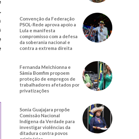
e
L
Convenção da Federação
a
PSOL-Rede aprova apoio a
s
Lula e manifesta
compromisso com a defesa
e
da soberania nacional e
e
contra a extrema direita
Fernanda Melchionna e
Sâmia Bomfim propoem
proteção de empregos de
trabalhadores afetados por
privatizações
Sonia Guajajara propõe
Comissão Nacional
Indígena da Verdade para
investigar violências da
ditadura contra povos
originários