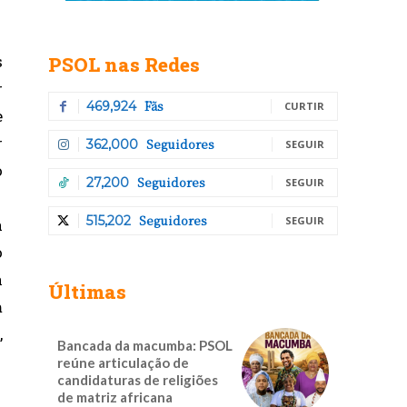
s
PSOL nas Redes
r
Fãs
469,924
CURTIR
e
r
Seguidores
362,000
SEGUIR
o
Seguidores
27,200
SEGUIR
Seguidores
515,202
SEGUIR
a
o
a
Últimas
m
,
Bancada da macumba: PSOL
reúne articulação de
candidaturas de religiões
de matriz africana