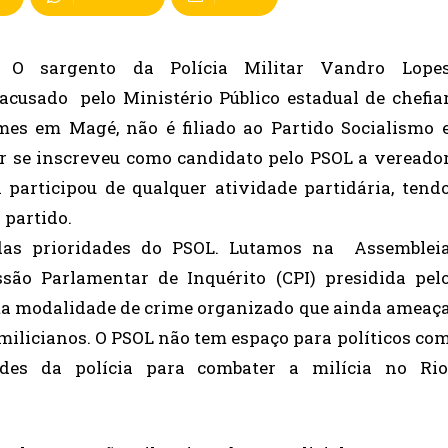
O sargento da Polícia Militar Vandro Lope
 acusado pelo Ministério Público estadual de chefia
mes em Magé, não é filiado ao Partido Socialismo 
tar se inscreveu como candidato pelo PSOL a vereado
articipou de qualquer atividade partidária, tend
 partido.
das prioridades do PSOL. Lutamos na Assemblei
ssão Parlamentar de Inquérito (CPI) presidida pel
sta modalidade de crime organizado que ainda ameaç
 milicianos. O PSOL não tem espaço para políticos co
ades da polícia para combater a milícia no Rio