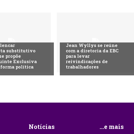
lencar
Jean Wyllys se reúne
ta substitutivo
com a diretoria da EBC
ue propõe
para levar
uinte Exclusiva
reivindicações de
eforma política
trabalhadores
Notícias
...e mais