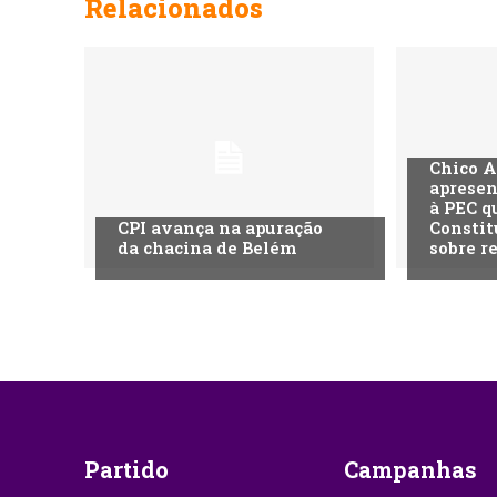
Relacionados
Chico A
apresen
à PEC q
CPI avança na apuração
Constit
da chacina de Belém
sobre r
Partido
Campanhas