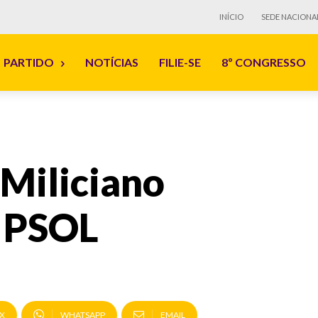
INÍCIO
SEDE NACIONA
PARTIDO
NOTÍCIAS
FILIE-SE
8º CONGRESSO
 Miliciano
o PSOL
X
WHATSAPP
EMAIL