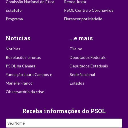
Comissão Nacional de Ética
Renda Justa
Estatuto
PSOL Contra o Coronavírus
Programa
Florescer por Marielle
Notícias
...e mais
Notícias
Filie-se
Resoluções e notas
Deputados Federais
PSOL na Câmara
Deputados Estaduais
Fundação Lauro Campos e
Sede Nacional
Marielle Franco
Estados
Observatório da crise
Receba informações do PSOL
Company
Seu Nome