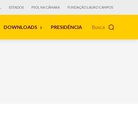
L
ESTADOS
PSOL NA CÂMARA
FUNDAÇÃO LAURO CAMPOS
DOWNLOADS
PRESIDÊNCIA
Busca