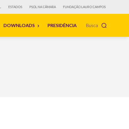
L
ESTADOS
PSOL NA CÂMARA
FUNDAÇÃO LAURO CAMPOS
DOWNLOADS
PRESIDÊNCIA
Busca