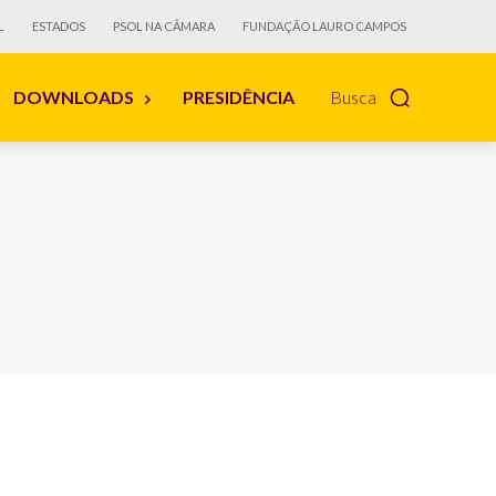
L
ESTADOS
PSOL NA CÂMARA
FUNDAÇÃO LAURO CAMPOS
DOWNLOADS
PRESIDÊNCIA
Busca