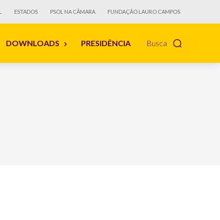
L
ESTADOS
PSOL NA CÂMARA
FUNDAÇÃO LAURO CAMPOS
DOWNLOADS
PRESIDÊNCIA
Busca