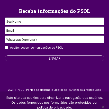
Receba informações do PSOL
Seu Nome
Contact
Email
Email
Whatsapp (opcional)
Aceito receber comunicações do PSOL.
ENVIAR
2021 | PSOL - Partido Socialismo e Liberdade | Autorizada a reprodução
desde que citada a fonte.
Este site usa cookies para dinamizar a navegação dos usuários.
Os dados fornecidos nos formulários são protegidos por
Site desenvolvido por
Appmobi
política de privacidade.