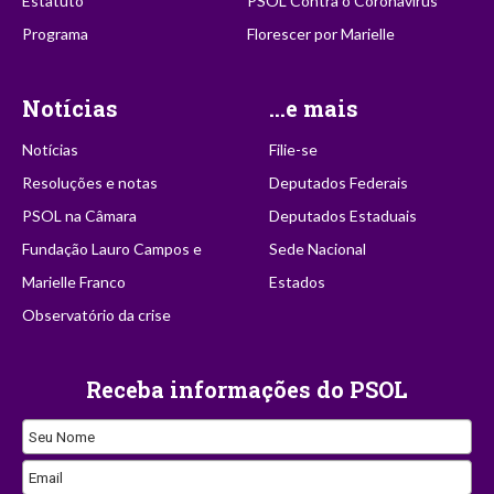
Estatuto
PSOL Contra o Coronavírus
Programa
Florescer por Marielle
Notícias
...e mais
Notícias
Filie-se
Resoluções e notas
Deputados Federais
PSOL na Câmara
Deputados Estaduais
Fundação Lauro Campos e
Sede Nacional
Marielle Franco
Estados
Observatório da crise
Receba informações do PSOL
Website
Seu Nome
URL
Email