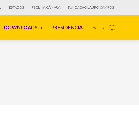
L
ESTADOS
PSOL NA CÂMARA
FUNDAÇÃO LAURO CAMPOS
DOWNLOADS
PRESIDÊNCIA
Busca