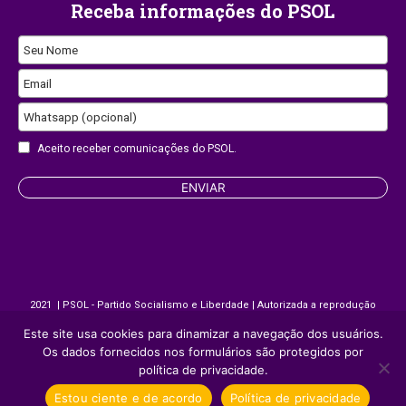
Receba informações do PSOL
Seu Nome
Website
Email
URL
Whatsapp (opcional)
Aceito receber comunicações do PSOL.
ENVIAR
2021 | PSOL - Partido Socialismo e Liberdade | Autorizada a reprodução
desde que citada a fonte.
Este site usa cookies para dinamizar a navegação dos usuários.
Os dados fornecidos nos formulários são protegidos por
política de privacidade.
Site desenvolvido por
Appmobi
Estou ciente e de acordo
Política de privacidade