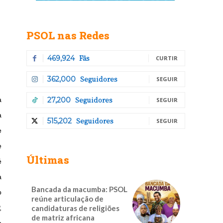
PSOL nas Redes
Fãs
469,924
CURTIR
Seguidores
362,000
SEGUIR
Seguidores
a
27,200
SEGUIR
a
Seguidores
515,202
SEGUIR
e
e
Últimas
é
a
Bancada da macumba: PSOL
o
reúne articulação de
,
candidaturas de religiões
de matriz africana