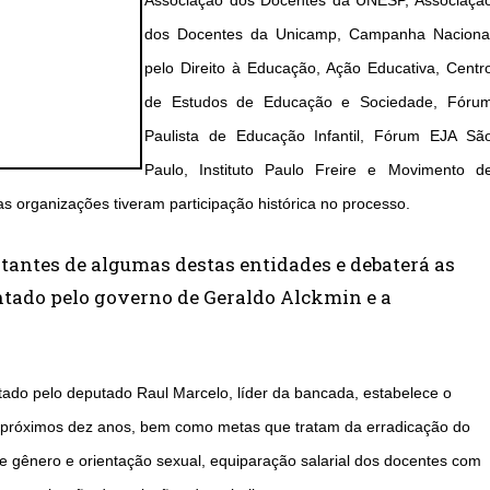
Associação dos Docentes da UNESP, Associaçã
dos Docentes da Unicamp, Campanha Naciona
pelo Direito à Educação, Ação Educativa, Centr
de Estudos de Educação e Sociedade, Fóru
Paulista de Educação Infantil, Fórum EJA Sã
Paulo, Instituto Paulo Freire e Movimento d
 organizações tiveram participação histórica no processo.
ntantes de algumas destas entidades e debaterá as
entado pelo governo de Geraldo Alckmin e a
ado pelo deputado Raul Marcelo, líder da bancada, estabelece o
s próximos dez anos, bem como metas que tratam da erradicação do
de gênero e orientação sexual, equiparação salarial dos docentes com