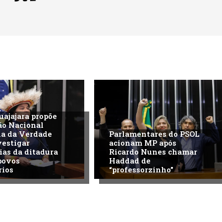
uajajara propõe
ão Nacional
na da Verdade
Parlamentares do PSOL
vestigar
acionam MP após
ias da ditadura
Ricardo Nunes chamar
povos
Haddad de
rios
“professorzinho”