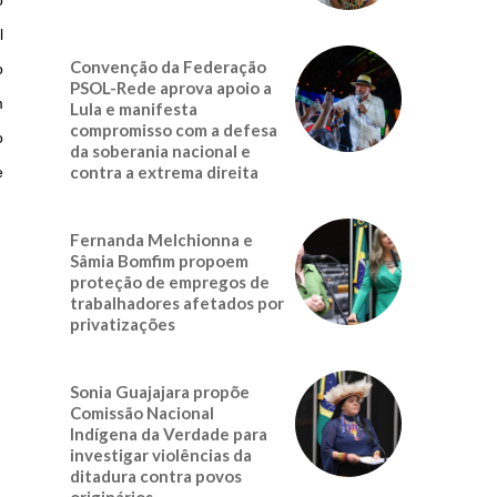
o
l
Convenção da Federação
o
PSOL-Rede aprova apoio a
m
Lula e manifesta
compromisso com a defesa
o
da soberania nacional e
contra a extrema direita
e
Fernanda Melchionna e
Sâmia Bomfim propoem
proteção de empregos de
trabalhadores afetados por
privatizações
Sonia Guajajara propõe
Comissão Nacional
Indígena da Verdade para
investigar violências da
ditadura contra povos
originários