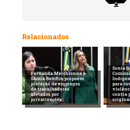
Relacionados
Sonia G
Fernanda Melchionna e
Comiss
Sâmia Bomfim propoem
Indíge
proteção de empregos
para in
de trabalhadores
violênc
afetados por
contra 
privatizações
originá