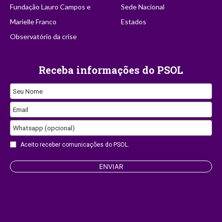
Fundação Lauro Campos e
Sede Nacional
Marielle Franco
Estados
Observatório da crise
Receba informações do PSOL
Website
Seu Nome
URL
Email
Whatsapp (opcional)
Aceito receber comunicações do PSOL.
ENVIAR