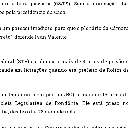
quinta-feira passada (08/09). Sem a nomeação da
os pela presidência da Casa.
ra um parecer imediato, para que o plenário da Câmar
reto”, defende Ivan Valente.
deral (STF) condenou a mais de 4 anos de prisão 
raude em licitações quando era prefeito de Rolim d
an Donadon (sem partido/RO) a mais de 13 anos d
bleia Legislativa de Rondônia. Ele está preso n
ia, desde o dia 28 daquele mês.
nte a bola para o Congresso decidir sobre cassaçõe