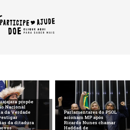
uajajara propõe
ão Nacional
na da Verdade
Parlamentares do PSOL
vestigar
acionam MP após
ias da ditadura
Ricardo Nunes chamar
povos
Haddad de