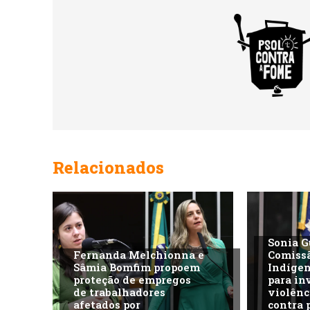
Relacionados
Sonia G
Fernanda Melchionna e
Comiss
Sâmia Bomfim propoem
Indíge
proteção de empregos
para in
de trabalhadores
violênc
afetados por
contra 