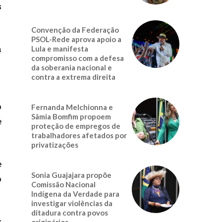
s
Convenção da Federação
PSOL-Rede aprova apoio a
a
Lula e manifesta
compromisso com a defesa
da soberania nacional e
contra a extrema direita
o
Fernanda Melchionna e
Sâmia Bomfim propoem
e
proteção de empregos de
trabalhadores afetados por
privatizações
e
Sonia Guajajara propõe
o
Comissão Nacional
Indígena da Verdade para
investigar violências da
ditadura contra povos
s
originários