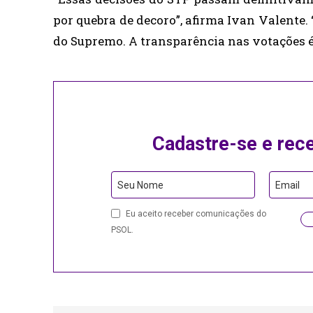
por quebra de decoro”, afirma Ivan Valente
do Supremo. A transparência nas votações é
Cadastre-se e rec
Seu Nome
Email
Business
Eu aceito receber comunicações do
Email
PSOL.