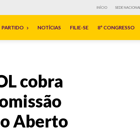
INÍCIO
SEDE NACIONA
PARTIDO
NOTÍCIAS
FILIE-SE
8º CONGRESSO
OL cobra
Comissão
to Aberto