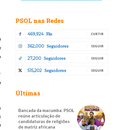
PSOL nas Redes
Fãs
469,924
CURTIR
e
Seguidores
362,000
SEGUIR
e
o
Seguidores
27,200
SEGUIR
Seguidores
515,202
SEGUIR
r
e
Últimas
m
Bancada da macumba: PSOL
s
reúne articulação de
candidaturas de religiões
e
de matriz africana