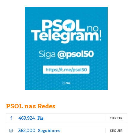
PSOL nas Redes
Fãs
469,924
CURTIR
Seguidores
362,000
SEGUIR