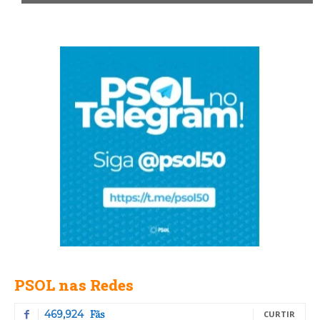
PSOL nas Redes
Fãs
469,924
CURTIR