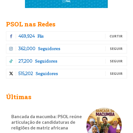
PSOL nas Redes
Fãs
469,924
CURTIR
Seguidores
362,000
SEGUIR
Seguidores
27,200
SEGUIR
Seguidores
515,202
SEGUIR
Últimas
Bancada da macumba: PSOL reúne
articulação de candidaturas de
religiões de matriz africana