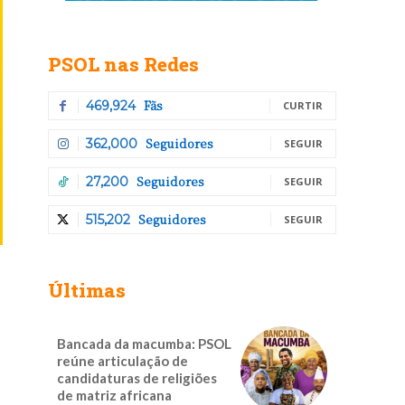
PSOL nas Redes
Fãs
469,924
CURTIR
Seguidores
362,000
SEGUIR
Seguidores
27,200
SEGUIR
Seguidores
515,202
SEGUIR
Últimas
Bancada da macumba: PSOL
reúne articulação de
candidaturas de religiões
de matriz africana