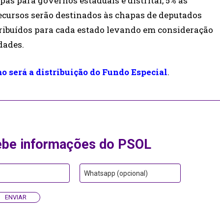
as para governos estaduais e distrital, 5% às
recursos serão destinados às chapas de deputados
istribuídos para cada estado levando em consideração
dades.
mo será a distribuição do Fundo Especial
.
ebe informações do PSOL
Whatsapp (opcional)
ENVIAR