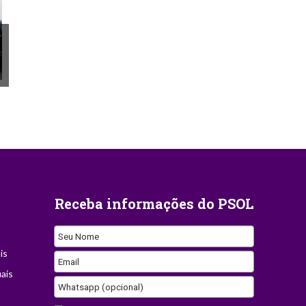
Receba informações do PSOL
Seu Nome
is
Business
Email
ais
Email
Whatsapp (opcional)