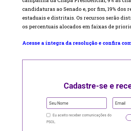
campanha da Chapa Presidencial, 9% às chap
candidaturas ao Senado e, por fim, 19% dos 
estaduais e distritais. Os recursos serão d
os percentuais alocados em faixas de priori
Acesse a íntegra da resolução e confira co
Cadastre-se e rec
Seu Nome
Email
Your
Eu aceito receber comunicações do
Website
PSOL.