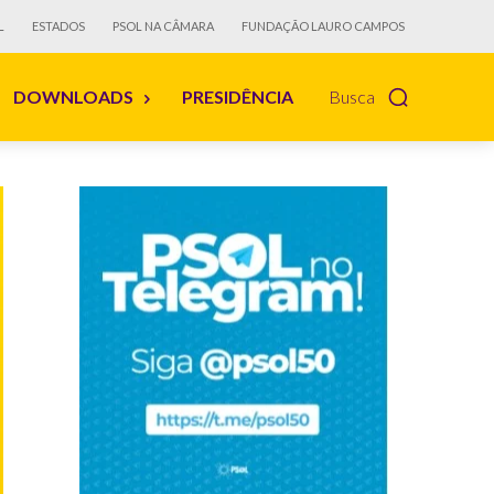
L
ESTADOS
PSOL NA CÂMARA
FUNDAÇÃO LAURO CAMPOS
DOWNLOADS
PRESIDÊNCIA
Busca