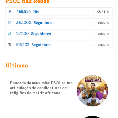
PSOL nas Redes
Fãs
469,924
CURTIR
Seguidores
362,000
SEGUIR
Seguidores
27,200
SEGUIR
Seguidores
515,202
SEGUIR
Últimas
Bancada da macumba: PSOL reúne
articulação de candidaturas de
religiões de matriz africana