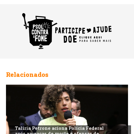
Relacionados
Talíria Petrone aciona Polícia Federal
após ameaças de morte e ofensas de