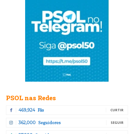
PSOL nas Redes
Fãs
469,924
CURTIR
Seguidores
362,000
SEGUIR