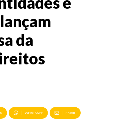
ntidades e
 lançam
sa da
ireitos
X
WHATSAPP
EMAIL