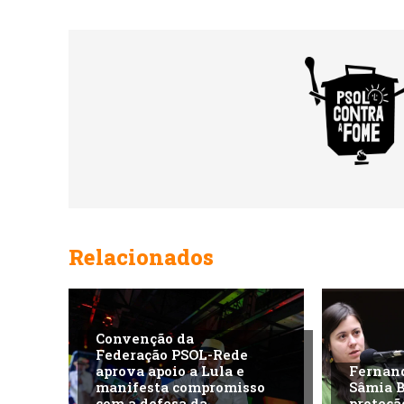
Relacionados
Convenção da
Federação PSOL-Rede
aprova apoio a Lula e
Fernan
manifesta compromisso
Sâmia 
com a defesa da
proteçã