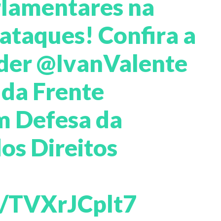
rlamentares na
 ataques! Confira a
íder
@IvanValente
da Frente
m Defesa da
os Direitos
m/TVXrJCplt7