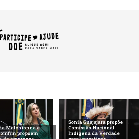
Sonia Guajajara propõe
da Melchionna e
Comissão Nacional
Bomfim propoem
Indígena da Verdade
o de empregos
para investigar