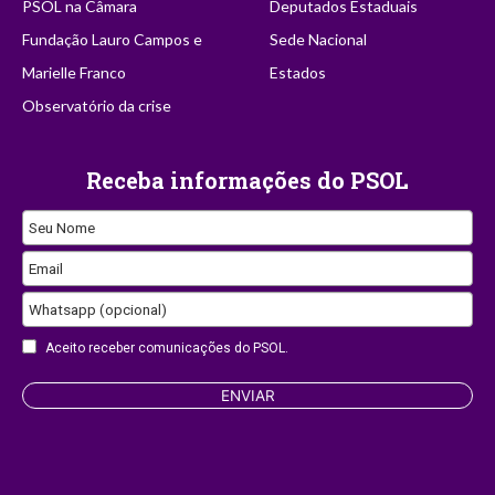
PSOL na Câmara
Deputados Estaduais
Fundação Lauro Campos e
Sede Nacional
Marielle Franco
Estados
Observatório da crise
Receba informações do PSOL
Seu Nome
Your
Email
Website
Whatsapp (opcional)
Aceito receber comunicações do PSOL.
ENVIAR