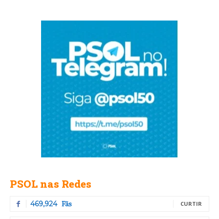
PSOL nas Redes
Fãs
469,924
CURTIR