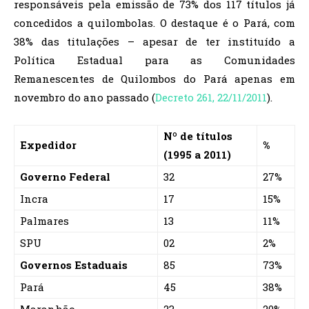
responsáveis pela emissão de 73% dos 117 títulos já
concedidos a quilombolas. O destaque é o Pará, com
38% das titulações – apesar de ter instituído a
Política Estadual para as Comunidades
Remanescentes de Quilombos do Pará apenas em
novembro do ano passado (
Decreto 261, 22/11/2011
).
Nº de títulos
Expedidor
%
(1995 a 2011)
Governo Federal
32
27%
Incra
17
15%
Palmares
13
11%
SPU
02
2%
Governos Estaduais
85
73%
Pará
45
38%
Maranhão
23
20%