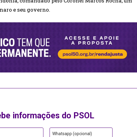
Rondônia, comandado pelo Coronel Marcos Rocha, um
naro e seu governo.
ebe informações do PSOL
Whatsapp (opcional)