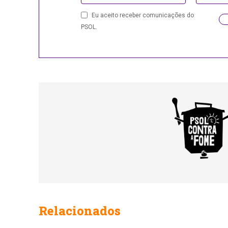
Your
Eu aceito receber comunicações do
Website
PSOL.
Relacionados