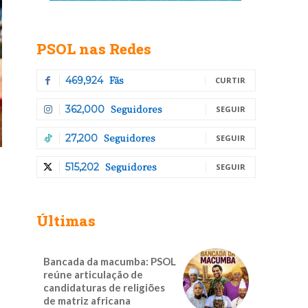
PSOL nas Redes
Fãs
469,924
CURTIR
Seguidores
362,000
SEGUIR
Seguidores
27,200
SEGUIR
Seguidores
515,202
SEGUIR
Últimas
Bancada da macumba: PSOL
reúne articulação de
candidaturas de religiões
de matriz africana