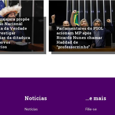
uajajara propõe
ão Nacional
na da Verdade
Parlamentares do PSOL
vestigar
acionam MP após
ias da ditadura
Ricardo Nunes chamar
povos
Haddad de
rios
“professorzinho”
Notícias
...e mais
Notícias
Filie-se