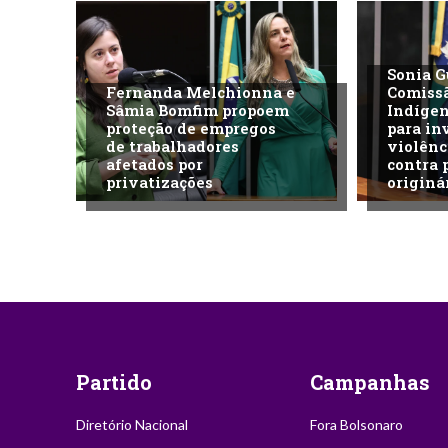
Sonia G
Fernanda Melchionna e
Comiss
Sâmia Bomfim propoem
Indíge
proteção de empregos
para in
de trabalhadores
violênc
afetados por
contra 
privatizações
originá
Partido
Campanhas
Diretório Nacional
Fora Bolsonaro