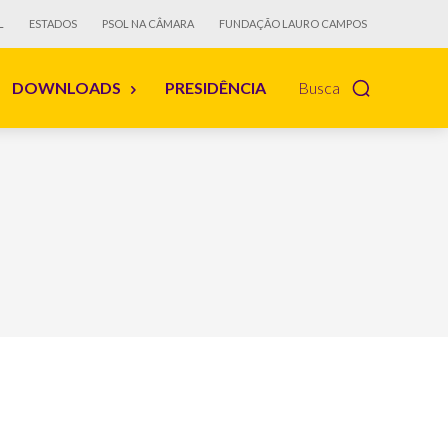
L
ESTADOS
PSOL NA CÂMARA
FUNDAÇÃO LAURO CAMPOS
DOWNLOADS
PRESIDÊNCIA
Busca