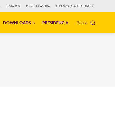
L
ESTADOS
PSOL NA CÂMARA
FUNDAÇÃO LAURO CAMPOS
DOWNLOADS
PRESIDÊNCIA
Busca