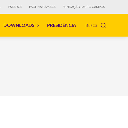
L
ESTADOS
PSOL NA CÂMARA
FUNDAÇÃO LAURO CAMPOS
DOWNLOADS
PRESIDÊNCIA
Busca