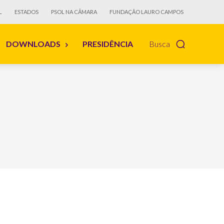
L
ESTADOS
PSOL NA CÂMARA
FUNDAÇÃO LAURO CAMPOS
DOWNLOADS
PRESIDÊNCIA
Busca