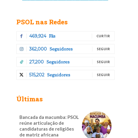
PSOL nas Redes
Fãs
469,924
CURTIR
Seguidores
362,000
SEGUIR
Seguidores
27,200
SEGUIR
Seguidores
515,202
SEGUIR
Últimas
Bancada da macumba: PSOL
reúne articulação de
candidaturas de religiões
de matriz africana