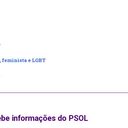
e
o, feminista e LGBT
s
ebe informações do PSOL