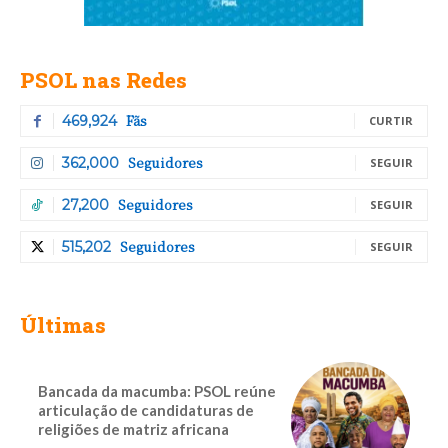
PSOL nas Redes
Fãs
469,924
CURTIR
Seguidores
362,000
SEGUIR
Seguidores
27,200
SEGUIR
Seguidores
515,202
SEGUIR
Últimas
Bancada da macumba: PSOL reúne
articulação de candidaturas de
religiões de matriz africana