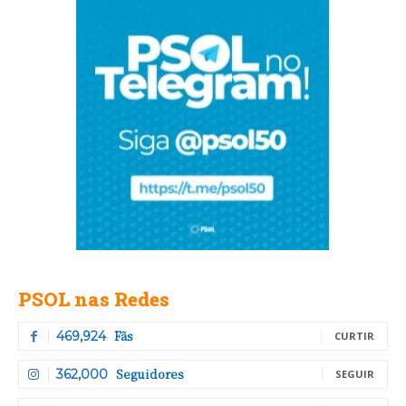
PSOL nas Redes
Fãs
469,924
CURTIR
Seguidores
362,000
SEGUIR