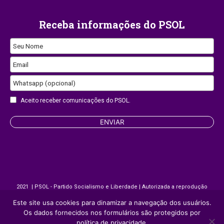
Receba informações do PSOL
Seu Nome
Email
Website
Whatsapp (opcional)
URL
Aceito receber comunicações do PSOL.
ENVIAR
2021 | PSOL - Partido Socialismo e Liberdade | Autorizada a reprodução
desde que citada a fonte.
Este site usa cookies para dinamizar a navegação dos usuários.
Os dados fornecidos nos formulários são protegidos por
política de privacidade.
Site desenvolvido por
Appmobi