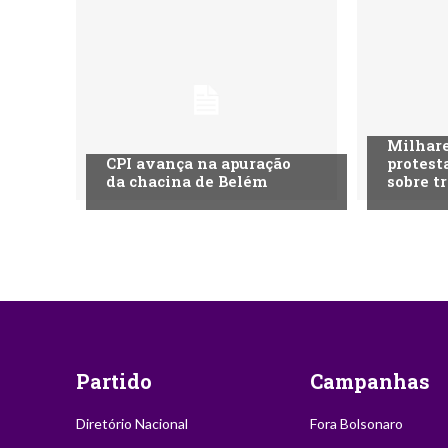
Milhare
CPI avança na apuração
protest
da chacina de Belém
sobre t
Partido
Campanhas
Diretório Nacional
Fora Bolsonaro