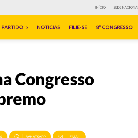
INÍCIO
SEDE NACIONA
PARTIDO
NOTÍCIAS
FILIE-SE
8º CONGRESSO
na Congresso
upremo
X
WHATSAPP
EMAIL