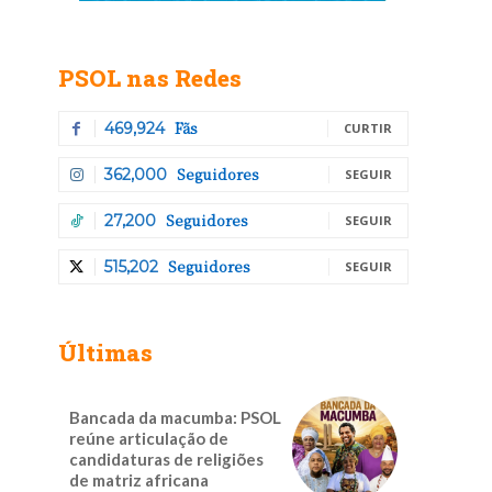
PSOL nas Redes
Fãs
469,924
CURTIR
Seguidores
362,000
SEGUIR
Seguidores
27,200
SEGUIR
Seguidores
515,202
SEGUIR
Últimas
Bancada da macumba: PSOL
reúne articulação de
candidaturas de religiões
de matriz africana