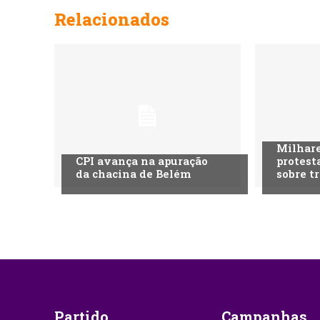
Relacionados
Milhare
CPI avança na apuração
protest
da chacina de Belém
sobre t
Partido
Campanhas