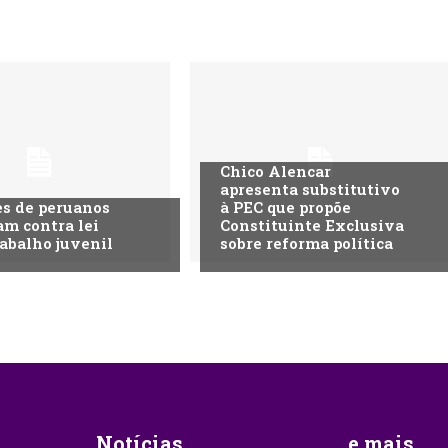
Chico Alencar
apresenta substitutivo
s de peruanos
à PEC que propõe
am contra lei
Constituinte Exclusiva
rabalho juvenil
sobre reforma política
Notícias
...e mais