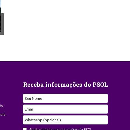
Receba informações do PSOL
Seu Nome
is
Contact
Email
ais
Email
Whatsapp (opcional)
Aceito receber comunicações do PSOL.