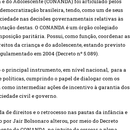
a e do Adolescente (CONANDA) foi articulado pelos
democratização brasileira, tendo, como um de seus
sociedade nas decisões governamentais relativas às
mentação destas. O CONANDA é um órgão colegiado
mposição paritária. Possui, como função, coordenar as
reitos da criança e do adolescente, estando previsto
egulamentado em 2004 (Decreto nº 5.089).
 o principal instrumento, em nível nacional,
para a
 políticas, cumprindo o papel de dialogar com os
m como intermediar ações de incentivo à garantia dos
ciedade civil e governo.
 de direitos e o retrocesso nas pautas da infância e
o por Jair Bolsonaro alterou, por meio do Decreto
mento do CONANDA, no intuito de cercear a plena