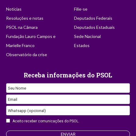
Notícias
Filie-se
Resoluções e notas
Deputados Federais
PSOL na Câmara
Deputados Estaduais
Fundação Lauro Campos e
Sede Nacional
Marielle Franco
Estados
Observatório da crise
Receba informações do PSOL
Seu Nome
Company
Email
Name
Whatsapp (opcional)
Aceito receber comunicações do PSOL.
ENVIAR