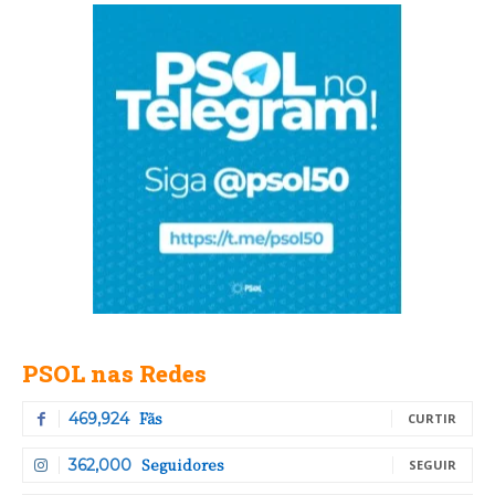
PSOL nas Redes
Fãs
469,924
CURTIR
Seguidores
362,000
SEGUIR