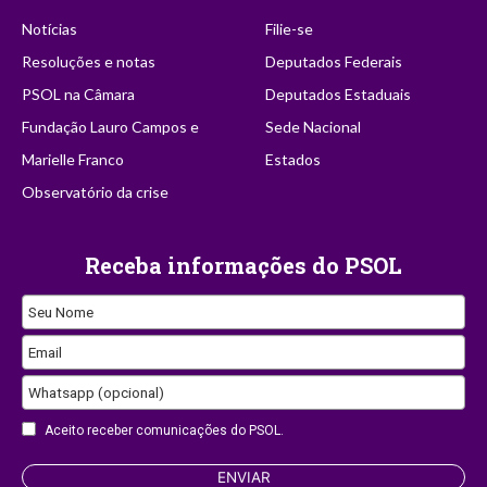
Notícias
Filie-se
Resoluções e notas
Deputados Federais
PSOL na Câmara
Deputados Estaduais
Fundação Lauro Campos e
Sede Nacional
Marielle Franco
Estados
Observatório da crise
Receba informações do PSOL
Seu Nome
Company
Email
Name
Whatsapp (opcional)
Aceito receber comunicações do PSOL.
ENVIAR