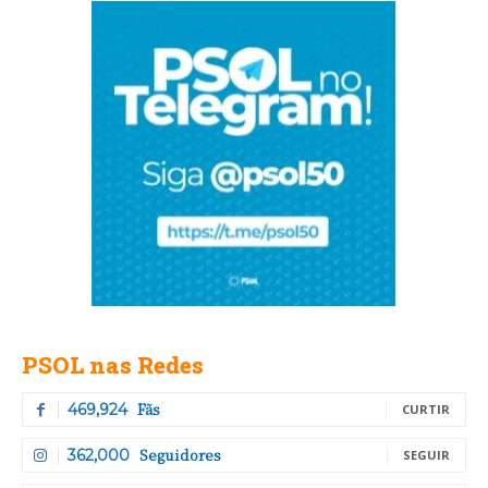
PSOL nas Redes
Fãs
469,924
CURTIR
Seguidores
362,000
SEGUIR