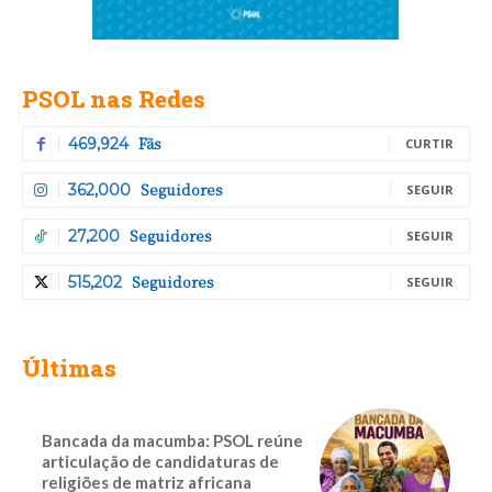
PSOL nas Redes
Fãs
469,924
CURTIR
Seguidores
362,000
SEGUIR
Seguidores
27,200
SEGUIR
Seguidores
515,202
SEGUIR
Últimas
Bancada da macumba: PSOL reúne
articulação de candidaturas de
religiões de matriz africana