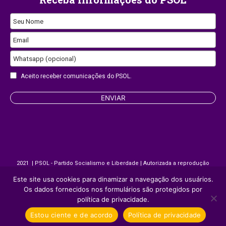
Seu Nome
Email
Website
Whatsapp (opcional)
URL
Aceito receber comunicações do PSOL.
ENVIAR
2021 | PSOL - Partido Socialismo e Liberdade | Autorizada a reprodução
desde que citada a fonte.
Este site usa cookies para dinamizar a navegação dos usuários.
Os dados fornecidos nos formulários são protegidos por
política de privacidade.
Site desenvolvido por
Appmobi
Estou ciente e de acordo
Política de privacidade